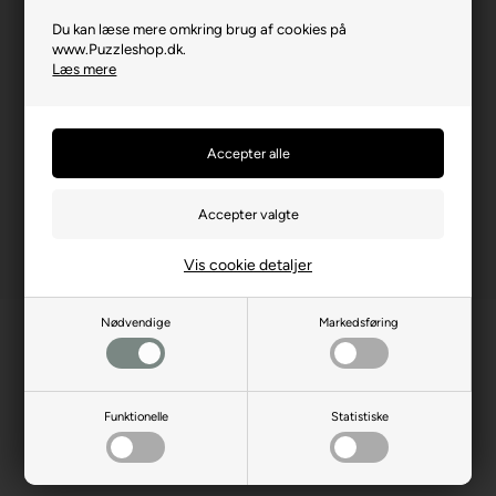
Brikstørrelse i cm² (ca.)
3,2
Du kan læse mere omkring brug af cookies på
Producentadresse
Saray Mh. Aksoy Cd. 22,
www.Puzzleshop.dk.
TR-06980, Ankara
Læs mere
Producent hjemmeside
anatolian.com.tr
Advarsler
Ikke til børn under 3 år.
Indeholder små dele.
Vis cookie detaljer
Nødvendige
Markedsføring
Funktionelle
Statistiske