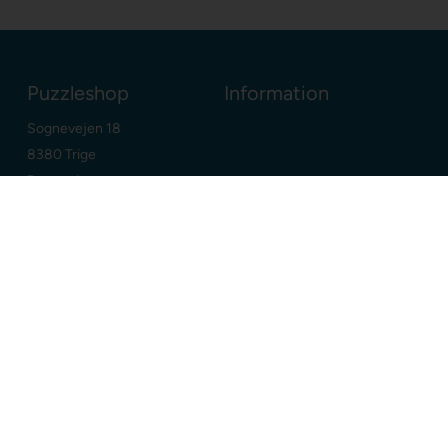
Puzzleshop
Information
Sognevejen 18
8380 Trige
Danmark
+45 86910300
info@puzzleshop.dk
CVR: DK29211752
Dine fordele
Google
E-mærket webshop
Dansk webshop
Dag-til-dag levering