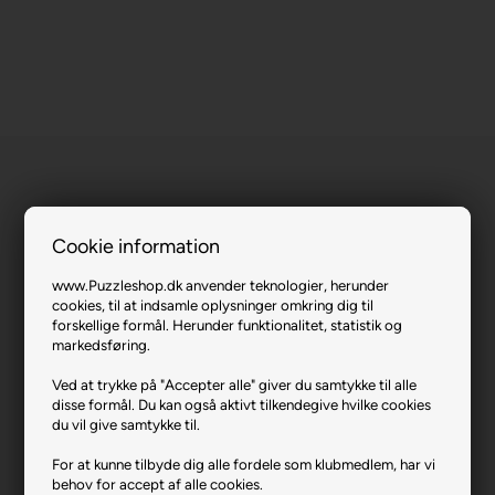
Cookie information
Balat.
www.Puzzleshop.dk anvender teknologier, herunder
cookies, til at indsamle oplysninger omkring dig til
Varenr.: 1023-1157
forskellige formål. Herunder funktionalitet, statistik og
markedsføring.
Producent
Anatolian
Ved at trykke på "Accepter alle" giver du samtykke til alle
Antal brikker
1000
disse formål. Du kan også aktivt tilkendegive hvilke cookies
Længde i cm (ca.)
48
du vil give samtykke til.
Bredde i cm (ca.)
66
For at kunne tilbyde dig alle fordele som klubmedlem, har vi
behov for accept af alle cookies.