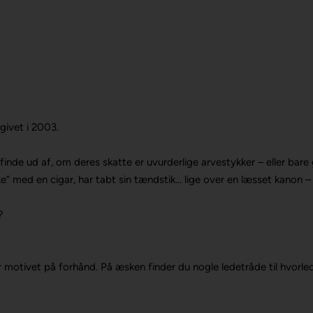
givet i 2003.
finde ud af, om deres skatte er uvurderlige arvestykker – eller ba
ykke” med en cigar, har tabt sin tændstik... lige over en læsset kanon
?
r motivet på forhånd.
På æsken finder du nogle ledetråde til hvorled