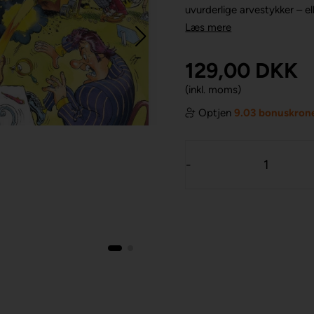
uvurderlige arvestykker – e
Læs mere
129,00
DKK
(inkl. moms)
Optjen
9.03 bonuskron
-