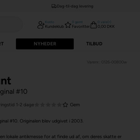
Dag-til-dag levering
Konto
0
gemt
0
vare(r)
Kundeklub
Favoritter
0,00 DKK
RT
NYHEDER
TILBUD
Varenr.: 0126-00800w
nt
iginal #10
ingstid 1-2 dage
Gem
inal #10. Originalen blev udgivet i 2003.
n lokale antikmesse for at finde ud af, om deres skatte er