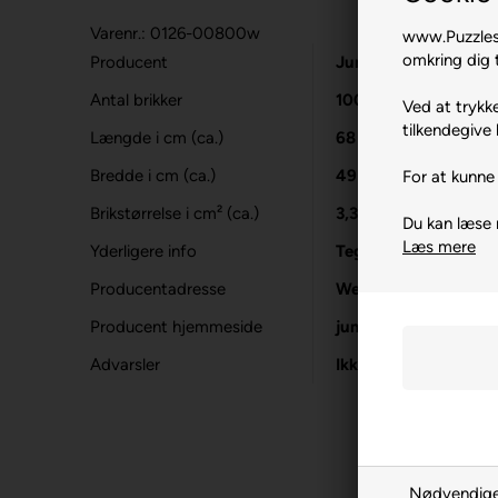
Varenr.: 0126-00800w
www.Puzzlesh
omkring dig t
Producent
Jumbo
Antal brikker
1000
Ved at trykke
tilkendegive 
Længde i cm (ca.)
68
Bredde i cm (ca.)
49
For at kunne 
Brikstørrelse i cm² (ca.)
3,3
Du kan læse
Læs mere
Yderligere info
Tegnet af Graham T
Producentadresse
Westzijde 184, NL-
Producent hjemmeside
jumboplay.com
Advarsler
Ikke til børn under 3
Nødvendig