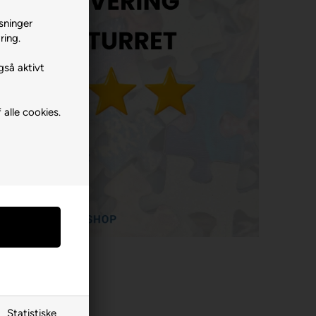
sninger
ring.
gså aktivt
 alle cookies.
Statistiske