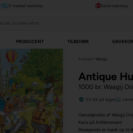
E-mærket webshop
Dansk webshop
PRODUCENT
TILBEHØR
GAVEKO
Puslespil
»
Wasgij
Antique Hu
1000 br. Wasgij Or
53
stk
på lager
Lever
Genudgivelse af Wasgij Orig
Kaos på Antikmessen!
Besøgende er mødt op til de