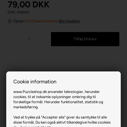
79,00
DKK
(inkl. moms)
Optjen
5.53 bonuskroner
Bliv medlem
Cookie information
www.Puzzleshop.dk anvender teknologier, herunder
cookies, til at indsamle oplysninger omkring dig til
forskellige formål. Herunder funktionalitet, statistik og
markedsføring.
Ved at trykke på "Accepter alle" giver du samtykke til alle
disse formål. Du kan også aktivt tilkendegive hvilke cookies
Amazing Thomas.