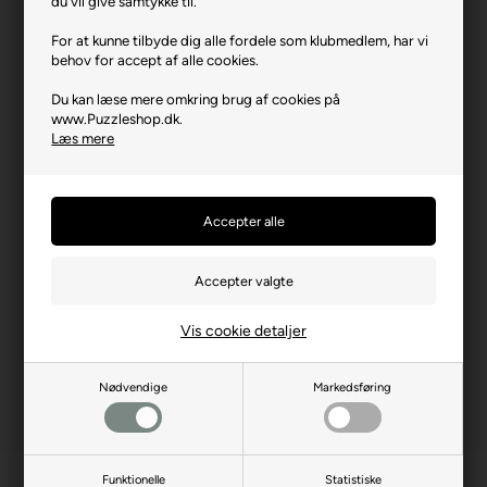
du vil give samtykke til.
Varenr.: 0823-34619
For at kunne tilbyde dig alle fordele som klubmedlem, har vi
behov for accept af alle cookies.
Producent
Trefl
Du kan læse mere omkring brug af cookies på
Antal brikker
12, 15, 20, 24
www.Puzzleshop.dk.
Længde i cm (ca.)
28,5
Læs mere
Bredde i cm (ca.)
20,5
Brikstørrelse i cm² (ca.)
24,3 - 48,7
Producentadresse
ul. Kontenerowa 25, PL-81-
155 Gdynia
Producent hjemmeside
trefl.com
Vis cookie detaljer
Nødvendige
Markedsføring
Funktionelle
Statistiske