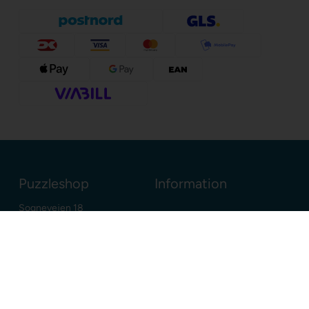
Puzzleshop
Information
Sognevejen 18
8380 Trige
Danmark
+45 86910300
info@puzzleshop.dk