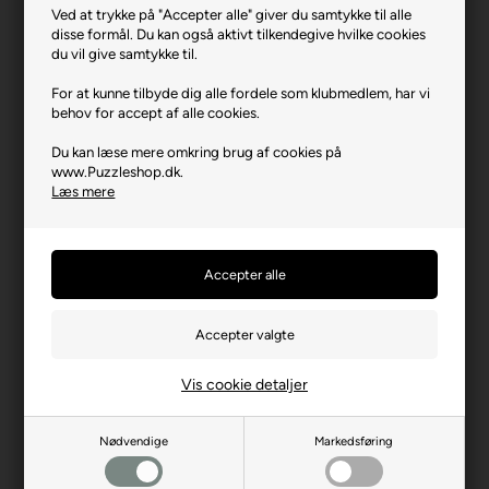
Ved at trykke på "Accepter alle" giver du samtykke til alle
Varenr.: 1125-2710
disse formål. Du kan også aktivt tilkendegive hvilke cookies
Producent
Anatolian
du vil give samtykke til.
Antal brikker
700 XL
For at kunne tilbyde dig alle fordele som klubmedlem, har vi
behov for accept af alle cookies.
Længde i cm (ca.)
85
Du kan læse mere omkring brug af cookies på
Bredde i cm (ca.)
60
www.Puzzleshop.dk.
Læs mere
Brikstørrelse i cm² (ca.)
7,3
Kunstner
Vincent van Gogh
Yderligere info
Store brikker
Producentadresse
Saray Mh. Aksoy Cd. 22,
TR-06980, Ankara
Producent hjemmeside
anatolian.com.tr
Vis cookie detaljer
Advarsler
Ikke til børn under 3 år.
Indeholder små dele.
Nødvendige
Markedsføring