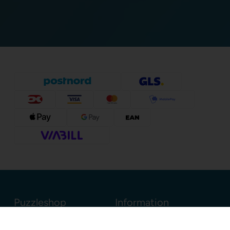
Puzzleshop
Information
Sognevejen 18