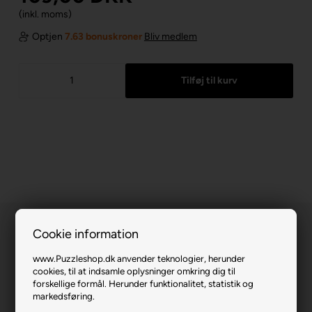
(inkl. moms)
Optjen
7.63 bonuskroner
Bliv medlem
Cookie information
www.Puzzleshop.dk anvender teknologier, herunder
cookies, til at indsamle oplysninger omkring dig til
forskellige formål. Herunder funktionalitet, statistik og
Almond Blossom.
markedsføring.