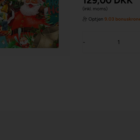
129,00
DKK
(inkl. moms)
Optjen
9.03 bonuskron
-