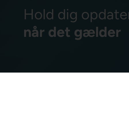
Hold dig opdate
når det gælder