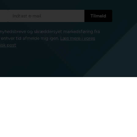
e nyhedsbreve og skræddersyet markedsføring fra
l enhver tid afmelde mig igen.
Læs mere i vores
isk post