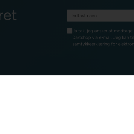
ret
Ja tak, jeg ønsker at modtag
Dartshop via e-mail. Jeg kan ti
samtykkeerklæring for elektron