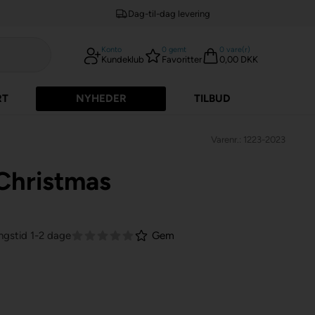
Dag-til-dag levering
Konto
0
gemt
0
vare(r)
Kundeklub
Favoritter
0,00 DKK
RT
NYHEDER
TILBUD
Varenr.: 1223-2023
Christmas
ngstid 1-2 dage
Gem