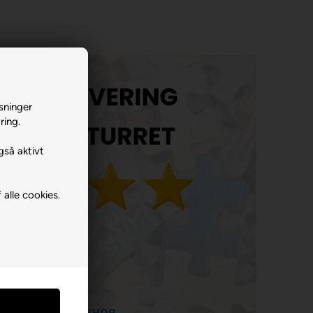
sninger
ring.
gså aktivt
 alle cookies.