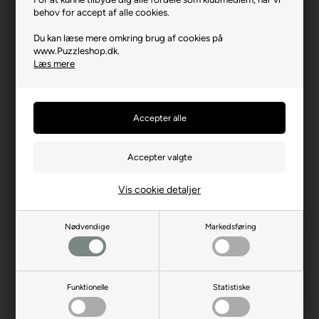
behov for accept af alle cookies.
Brikstørrelse i cm² (ca.)
3,4
Du kan læse mere omkring brug af cookies på
Kunstner
Thomas Kinkade
www.Puzzleshop.dk.
Læs mere
Producentadresse
Lahnstrasse 21, DE-12055
Berlin
Producent hjemmeside
schmidtspiele.de
Advarsler
Ikke til børn under 3 år.
Indeholder små dele.
Vis cookie detaljer
Nødvendige
Markedsføring
Funktionelle
Statistiske