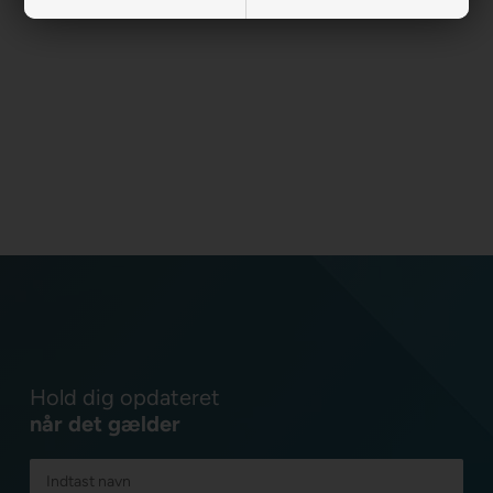
Hold dig opdateret
når det gælder