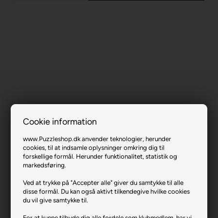
Cookie information
A Christmas Wish.
www.Puzzleshop.dk anvender teknologier, herunder
cookies, til at indsamle oplysninger omkring dig til
Varenr.: 1021-59936
forskellige formål. Herunder funktionalitet, statistik og
markedsføring.
Producent
Schmidt
Antal brikker
1000
Ved at trykke på "Accepter alle" giver du samtykke til alle
disse formål. Du kan også aktivt tilkendegive hvilke cookies
Længde i cm (ca.)
69
du vil give samtykke til.
Bredde i cm (ca.)
49
For at kunne tilbyde dig alle fordele som klubmedlem, har vi