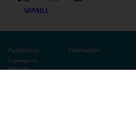
Puzzleshop
Information
Sognevejen 18
8380 Trige
Danmark
+45 86910300
info@puzzleshop.dk
CVR: DK29211752
Dine fordele
Google
E-mærket webshop